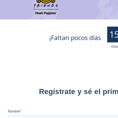
9
.
10
15
¡Faltan pocos días
Día