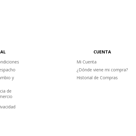
GAL
CUENTA
ndiciones
Mi Cuenta
Despacho
¿Dónde viene mi compra?
ambio y
Historial de Compras
cia de
omercio
rivacidad