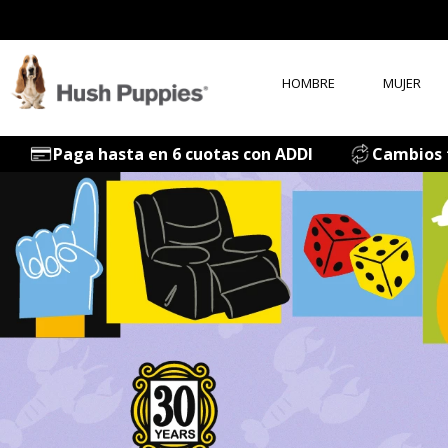
HOMBRE
MUJER
T
Paga hasta en 6 cuotas con ADDI
Cambios f
1
.
2
.
3
.
4
.
5
.
6
.
7
.
8
.