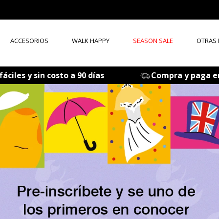
ACCESORIOS
WALK HAPPY
SEASON SALE
OTRAS
ÉRMINOS MÁS BUSCADOS
áciles y sin costo a 90 días
Compra y paga e
tenis mujer
zapatos mujer
zapatos hombre
sandalia
botas
accesorios
mocasines
medias