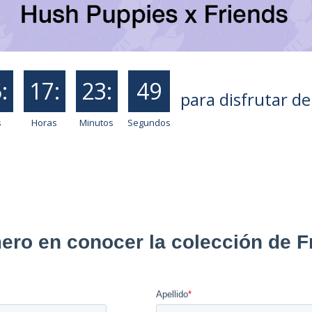
botas mujer
.
mocasin
:
17:
23:
51
para disfrutar d
s
Horas
Minutos
Segundos