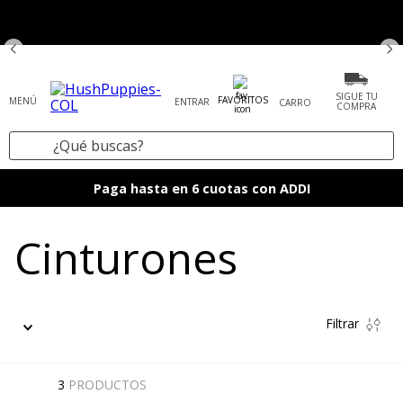
SIGUE TU
FAVORITOS
ENTRAR
COMPRA
¿Qué buscas?
TÉRMINOS MÁS BUSCADOS
Paga hasta en 6 cuotas con ADDI
1
.
tenis mujer
Cinturones
2
.
zapatos mujer
3
.
zapatos hombre
4
.
sandalia
Filtrar
5
.
botas
6
.
accesorios
3
PRODUCTOS
7
.
mocasines