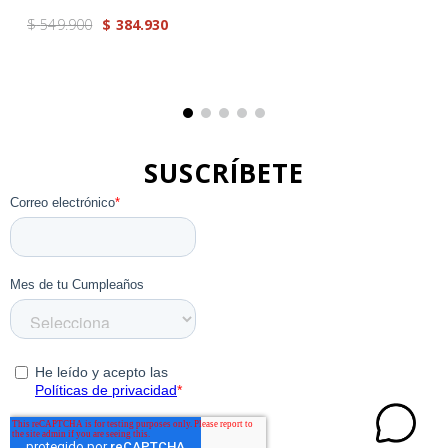
$
549
.
900
$
384
.
930
SUSCRÍBETE