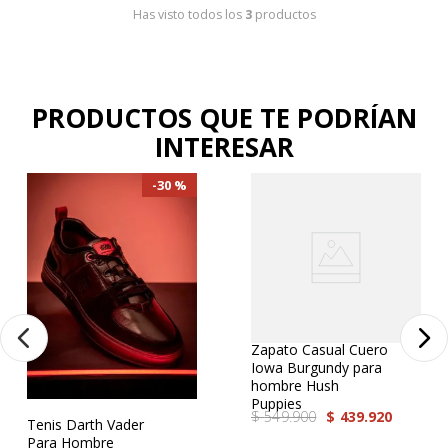
Has visto todos los
3
productos
PRODUCTOS QUE TE PODRÍAN
INTERESAR
30 %
Zapato Casual Cuero
Iowa Burgundy para
hombre Hush
Puppies
$
549
.
900
$
439
.
920
Tenis Darth Vader
Para Hombre