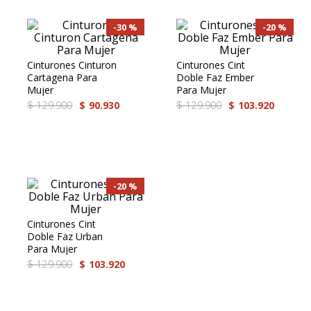
8
.
medias
30 %
20 %
9
.
mocasin
Cinturones Cinturon
Cinturones Cint
10
.
grace
Cartagena Para
Doble Faz Ember
Mujer
Para Mujer
$
129
.
900
$
90
.
930
$
129
.
900
$
103
.
920
20 %
Cinturones Cint
Doble Faz Urban
Para Mujer
$
129
.
900
$
103
.
920