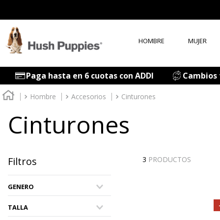
HOMBRE
MUJER
T
Paga hasta en 6 cuotas con ADDI
Cambios f
1
.
Hombre
Accesorios
Cinturones
2
.
Cinturones
3
.
4
.
5
.
Filtros
3
PRODUCTOS
6
.
7
.
GENERO
Hombre
8
.
TALLA