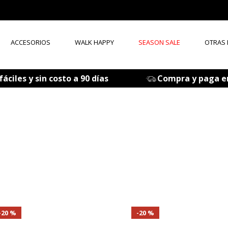
ACCESORIOS
WALK HAPPY
SEASON SALE
OTRAS
ÉRMINOS MÁS BUSCADOS
áciles y sin costo a 90 días
Compra y paga e
tenis mujer
zapatos mujer
zapatos hombre
sandalia
botas
accesorios
mocasines
medias
20 %
20 %