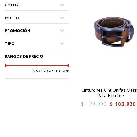
9
.
M
COLOR
L
10
Negro/Cafe
ESTILO
Cafe/Whisky
Cafe - Negro
Casual
PROMOCIÓN
Yes
TIPO
CINTURONES
RANGOS DE PRECIO
$ 93.528
–
$ 103.920
Cinturones Cint Unifaz Class
Para Hombre
$
129
.
900
$
103
.
920