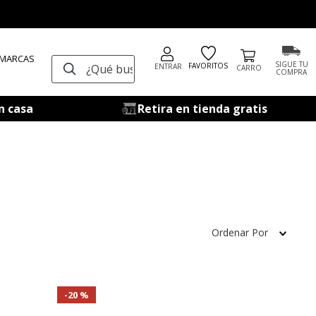
 MARCAS
¿Qué buscas?
SIGUE TU
FAVORITOS
ENTRAR
COMPRA
n casa
Retira en tienda gratis
Ordenar Por
20 %