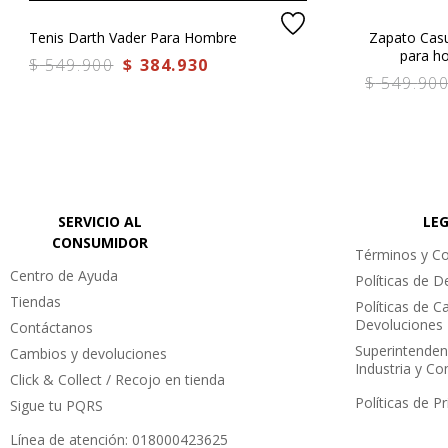
Tenis Darth Vader Para Hombre
Zapato Cas
para h
$
549
.
900
$
384
.
930
$
549
.
90
SERVICIO AL
LE
CONSUMIDOR
Términos y Co
Centro de Ayuda
Políticas de 
Tiendas
Políticas de C
Devoluciones
Contáctanos
Superintenden
Cambios y devoluciones
Industria y C
Click & Collect / Recojo en tienda
Políticas de P
Sigue tu PQRS
Línea de atención: 018000423625