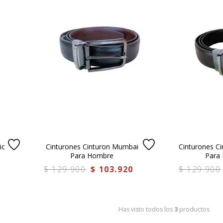
mocasin
.
grace
ic
Cinturones Cinturon Mumbai
Cinturones C
Para Hombre
Para
$
129
.
900
$
103
.
920
$
129
.
900
Has visto todos los
3
productos