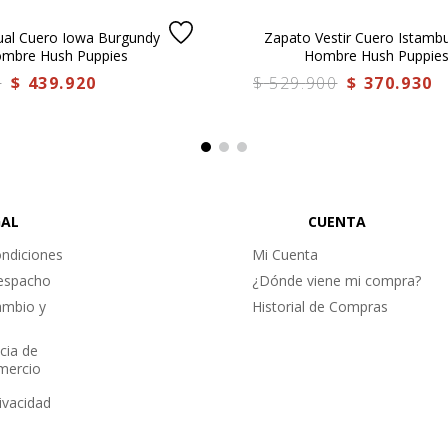
ual Cuero Iowa Burgundy
Zapato Vestir Cuero Istambu
ombre Hush Puppies
Hombre Hush Puppie
0
$
439
.
920
$
529
.
900
$
370
.
930
GAL
CUENTA
ndiciones
Mi Cuenta
Despacho
¿Dónde viene mi compra?
ambio y
Historial de Compras
cia de
omercio
rivacidad