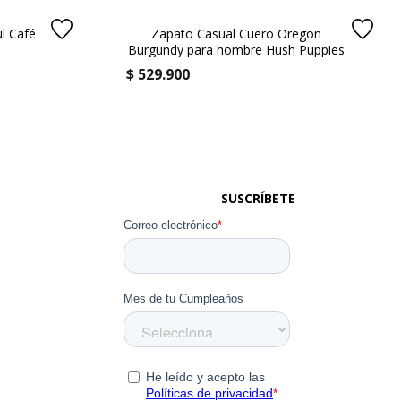
l Café
Zapato Casual Cuero Oregon
s
Burgundy para hombre Hush Puppies
$
529
.
900
SUSCRÍBETE