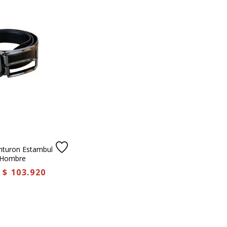
inturon Estambul
 Hombre
$
103
.
920