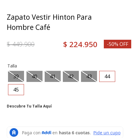
7
.
mocasines
8
.
grace
Zapato Vestir Hinton Para
9
.
medias
Hombre Café
10
.
botas mujer
$
224
.
950
$
449
.
900
-50% OFF
Talla
39
40
41
42
43
44
45
Descubre Tu Talla Aquí