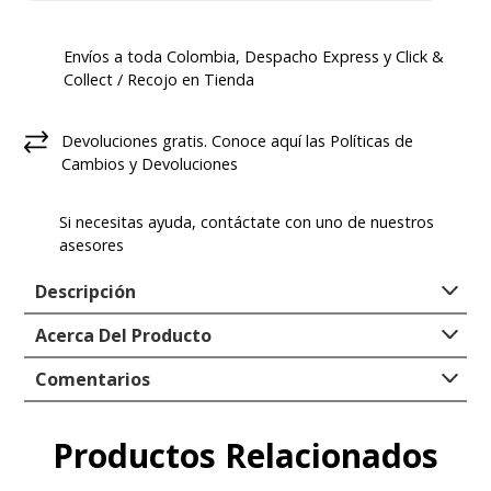
Envíos a toda Colombia, Despacho Express y Click &
Collect / Recojo en Tienda
Devoluciones gratis. Conoce aquí las Políticas de
Cambios y Devoluciones
Si necesitas ayuda, contáctate con uno de nuestros
asesores
Descripción
Acerca Del Producto
Hush Puppies llega esta temporada plasmando toda
la moda, estilo y comodidad que necesitas en tu día a
Tipo
:
ZAPATO VESTIR
Comentarios
día.
Genero
:
Hombre
Material exterior
:
100% CUERO
Los zapatos causales para hombre Consin, se ajustan
Productos Relacionados
Comentarios
Suela
:
100% GOMA
a todo tipo de ocasiones gracias a su versatilidad de
Estilo
:
Vestir