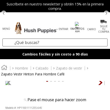
Suscríbete en nuestro newsletter y obtén 15% en la primera
compra.
SIGUE
FAVORITOS
ENTRAR
TU
COMPRA
¿Qué buscas?
TÉRMINOS MÁS BUSCADOS
Cambios fáciles y sin costo a 90 días
1
.
zapatos mujer
2
.
tenis mujer
Hombre
Calzado
Zapato de vestir
Zapato Vestir Hinton Para Hombre Café
3
.
zapatos hombre
4
.
sandalia
5
.
botas
Pase el mouse para hacer zoom
6
.
accesorios
:
HP11001111255-645