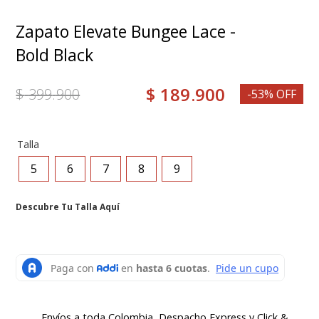
8
.
grace
Zapato Elevate Bungee Lace -
9
.
mocasin
Bold Black
10
.
botas mujer
$
189
.
900
$
399
.
900
-53% OFF
Talla
5
6
7
8
9
Descubre Tu Talla Aquí
Envíos a toda Colombia, Despacho Express y Click &