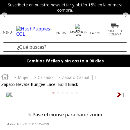
Suscríbete en nuestro newsletter y obtén 15% en la primera
compra.
SIGUE TU
FAVORITOS
ENTRAR
COMPRA
¿Qué buscas?
TÉRMINOS MÁS BUSCADOS
Cambios fáciles y sin costo a 90 días
1
.
zapatos mujer
2
.
tenis mujer
Mujer
Calzado
Zapato Casual
Zapato Elevate Bungee Lace -Bold Black
3
.
zapatos hombre
4
.
sandalia
5
.
botas
Pase el mouse para hacer zoom
6
.
mocasines
:
HP21001113254-YDH
7
.
accesorios