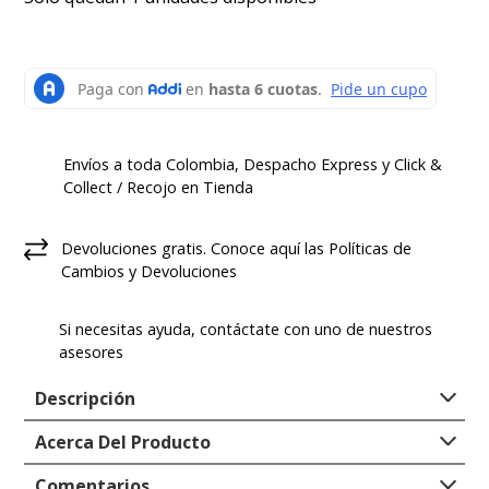
Envíos a toda Colombia, Despacho Express y Click &
Collect / Recojo en Tienda
Devoluciones gratis. Conoce aquí las Políticas de
Cambios y Devoluciones
Si necesitas ayuda, contáctate con uno de nuestros
asesores
Descripción
Acerca Del Producto
Hush Puppies llega esta temporada plasmando toda
la moda, estilo y comodidad que necesitas en tu día a
Colección
:
Clasics
Comentarios