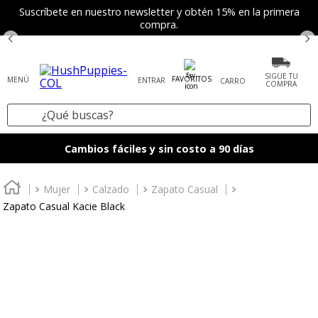
Suscríbete en nuestro newsletter y obtén 15% en la primera
compra.
SIGUE TU
FAVORITOS
ENTRAR
COMPRA
¿Qué buscas?
TÉRMINOS MÁS BUSCADOS
Cambios fáciles y sin costo a 90 días
1
.
tenis mujer
2
.
zapatos mujer
Mujer
Calzado
Zapato Casual
Zapato Casual Kacie Black
3
.
zapatos hombre
4
.
sandalia
5
.
botas
6
.
accesorios
7
.
mocasines