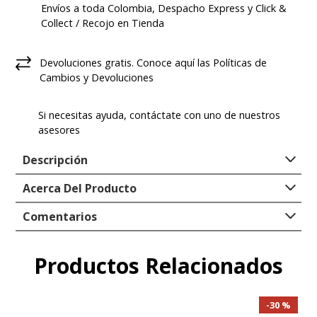
Envíos a toda Colombia, Despacho Express y Click &
Collect / Recojo en Tienda
Devoluciones gratis. Conoce aquí las Políticas de
Cambios y Devoluciones
Si necesitas ayuda, contáctate con uno de nuestros
asesores
Descripción
Hush Puppies llega esta temporada plasmando toda
Acerca Del Producto
la moda, estilo y comodidad que necesitas en tu día a
día. Nuestro zapato casual para hombre Excel LT
Comentarios
Laceup, se adapta a tus necesidades de comodidad,
confort y estilo único.
Productos Relacionados
Comentarios
Excel Lt Laceup es nuestra nueva zapatilla, diseñada
para complementar la línea THE BODY SHOE.
Cargando el resumen…
Incorpora la tecnología THE BODY SHOE en su
30 %