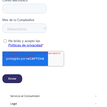
Suela: 100% Eva.
Altura de Taco (cms): 4.
Color: Navy.
Para mantener este zapato en perfectas
condiciones por más tiempo, te recomendamos
utilizar los productos de limpieza especializados
de Hush Puppies para cuero, que protegerán el
material y extenderán la vida útil de este
producto por muchos años.
Servicio al Consumidor
+
Legal
+