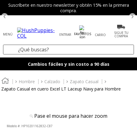
Suscríbete en nuestro newsletter y obtén 15% en la primera
compra.
SIGUE TU
FAVORITOS
ENTRAR
COMPRA
¿Qué buscas?
TÉRMINOS MÁS BUSCADOS
Cambios fáciles y sin costo a 90 días
1
.
tenis mujer
2
.
zapatos mujer
Hombre
Calzado
Zapato Casual
Zapato Casual en cuero Excel LT Laceup Navy para Hombre
3
.
zapatos hombre
4
.
sandalia
5
.
botas
Pase el mouse para hacer zoom
6
.
accesorios
:
HP10201162832-C87
7
.
mocasines