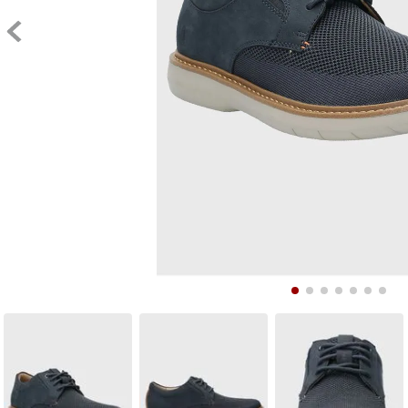
9
.
10