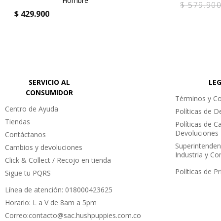
Hombre
$
579
.
90
Sustentabilidad: Forro de Algodón Orgánico.
$
429
.
900
Color: Navy.
SERVICIO AL
LE
CONSUMIDOR
Términos y Co
Centro de Ayuda
Políticas de 
Tiendas
Políticas de C
Devoluciones
Contáctanos
Superintenden
Cambios y devoluciones
Industria y C
Click & Collect / Recojo en tienda
Políticas de P
Sigue tu PQRS
Línea de atención: 018000423625
Horario: L a V de 8am a 5pm
Correo:contacto@sac.hushpuppies.com.co