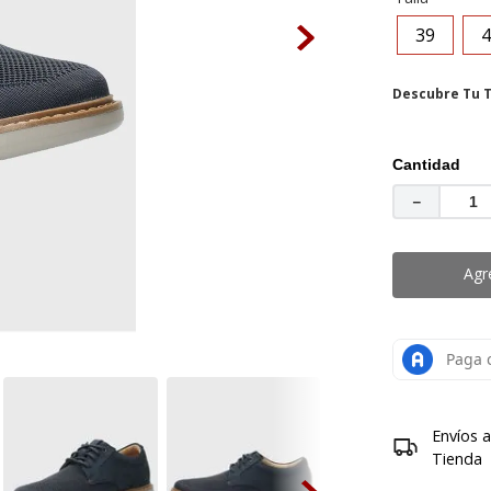
mocasin
39
4
.
grace
Descubre Tu T
Cantidad
－
Agr
Envíos 
Tienda