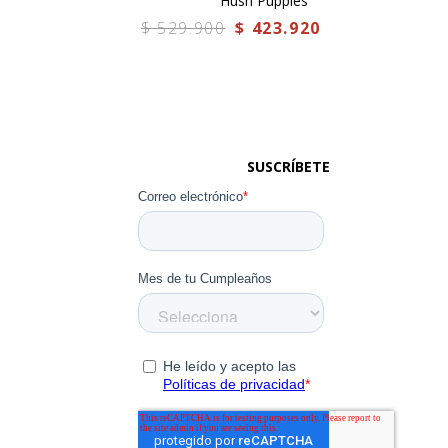
Hush Puppies
$
529
.
900
$
423
.
920
SUSCRÍBETE