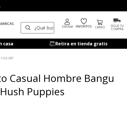
.
 MARCAS
¿Qué buscas?
SIGUE TU
FAVORITOS
ENTRAR
COMPRA
n casa
Retira en tienda gratis
11122-C87
to Casual Hombre Bangu
 Hush Puppies