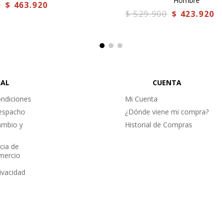
Hombre
0
$
463
.
920
$
529
.
900
$
423
.
920
GAL
CUENTA
ndiciones
Mi Cuenta
Despacho
¿Dónde viene mi compra?
ambio y
Historial de Compras
cia de
omercio
rivacidad