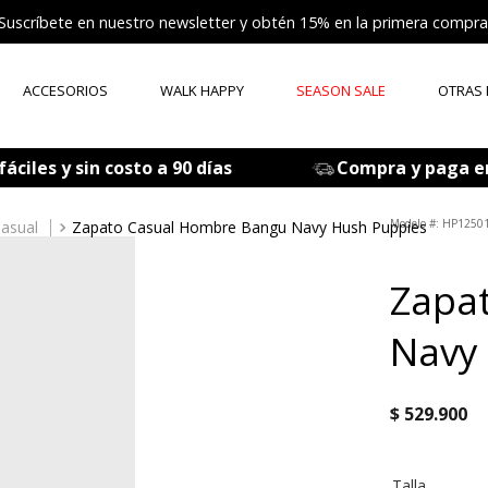
Suscríbete en nuestro newsletter y obtén 15% en la primera compra
ACCESORIOS
WALK HAPPY
SEASON SALE
OTRAS
ÉRMINOS MÁS BUSCADOS
áciles y sin costo a 90 días
Compra y paga e
tenis mujer
zapatos mujer
:
HP1250
asual
Zapato Casual Hombre Bangu Navy Hush Puppies
zapatos hombre
Zapa
sandalia
botas
Navy
accesorios
mocasines
$
529
.
900
medias
Talla