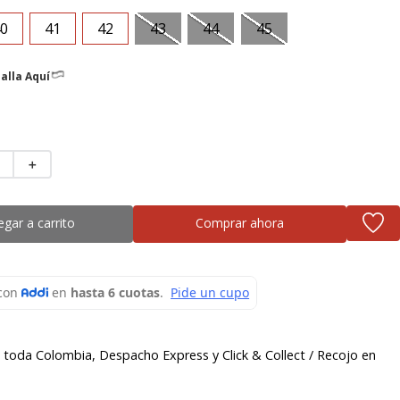
0
41
42
43
44
45
alla Aquí
＋
egar a carrito
Comprar ahora
a toda Colombia, Despacho Express y Click & Collect / Recojo en