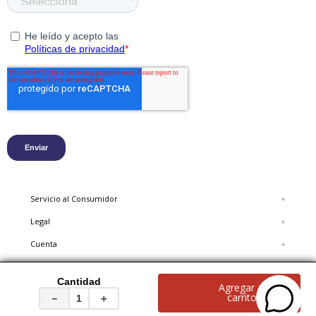
Servicio al Consumidor
+
Legal
+
Cuenta
+
Cantidad
Agregar al
© 2020 Hush Puppies, reservados todos los derechos.
carrito
－
＋
FORUS COLOMBIA S.A.S. NIT 900.136.788-4
NOTIFICACIONES JUDICIALES: Av. Carrera 45 Nº 108-27 BOGOTÁ COLOMBIA | 018000423625 |