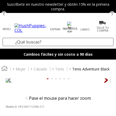
Suscríbete en nuestro newsletter y obtén 15% en la primera
compra.
SIGUE TU
FAVORITOS
ENTRAR
COMPRA
¿Qué buscas?
TÉRMINOS MÁS BUSCADOS
Cambios fáciles y sin costo a 90 días
1
.
tenis mujer
2
.
zapatos mujer
Mujer
Calzado
Tenis
Tenis Adventure Black
3
.
zapatos hombre
4
.
sandalia
5
.
botas
Pase el mouse para hacer zoom
6
.
accesorios
:
HP21001112396-211
7
.
mocasines