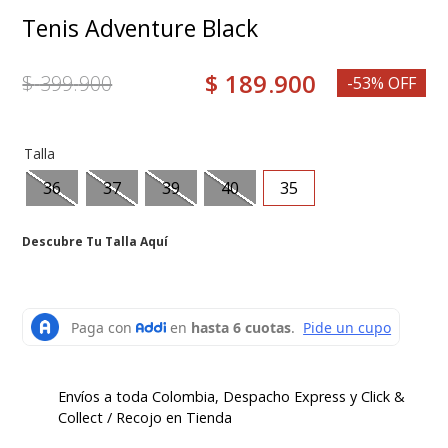
Tenis Adventure Black
8
.
medias
9
.
mocasin
$
189
.
900
$
399
.
900
-53% OFF
10
.
grace
Talla
36
37
39
40
35
Descubre Tu Talla Aquí
Envíos a toda Colombia, Despacho Express y Click &
Collect / Recojo en Tienda