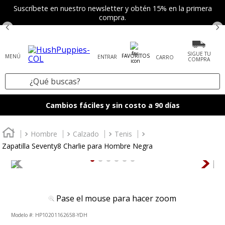
Suscríbete en nuestro newsletter y obtén 15% en la primera
compra.
SIGUE TU
FAVORITOS
ENTRAR
COMPRA
¿Qué buscas?
TÉRMINOS MÁS BUSCADOS
Cambios fáciles y sin costo a 90 días
1
.
zapatos mujer
2
.
tenis mujer
Hombre
Calzado
Tenis
Zapatilla Seventy8 Charlie para Hombre Negra
3
.
zapatos hombre
4
.
sandalia
5
.
botas
Pase el mouse para hacer zoom
6
.
mocasines
:
HP10201162658-YDH
7
.
accesorios