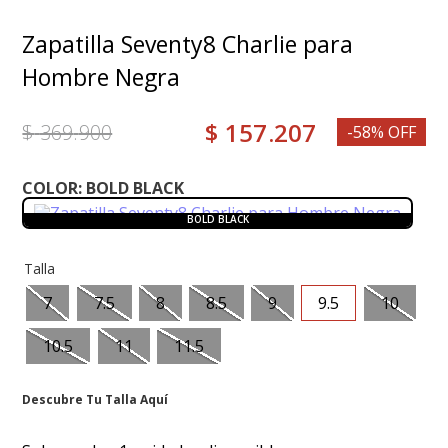
8
.
grace
Zapatilla Seventy8 Charlie para
9
.
mocasin
Hombre Negra
10
.
botas mujer
$
157
.
207
$
369
.
900
-58% OFF
COLOR:
BOLD BLACK
BOLD BLACK
Talla
7
7.5
8
8.5
9
9.5
10
10.5
11
11.5
Descubre Tu Talla Aquí