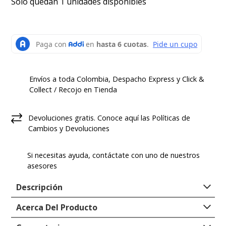
Solo quedan 1 unidades disponibles
Envíos a toda Colombia, Despacho Express y Click &
Collect / Recojo en Tienda
Devoluciones gratis. Conoce aquí las Políticas de
Cambios y Devoluciones
Si necesitas ayuda, contáctate con uno de nuestros
asesores
Descripción
Acerca Del Producto
Hush Puppies llega esta temporada plasmando toda
la moda, estilo y comodidad que necesitas en tu día a
Tipo
:
ZAPATILLA