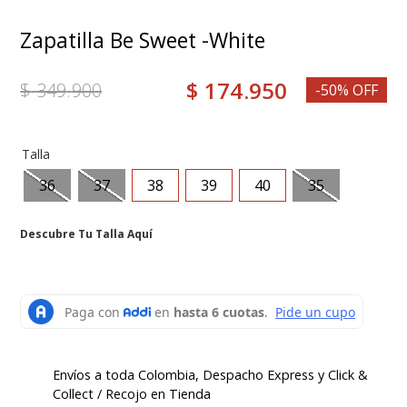
8
.
medias
Zapatilla Be Sweet -White
9
.
botas mujer
$
174
.
950
$
349
.
900
10
.
mocasin
-50% OFF
Talla
36
37
38
39
40
35
Descubre Tu Talla Aquí
Envíos a toda Colombia, Despacho Express y Click &
Collect / Recojo en Tienda