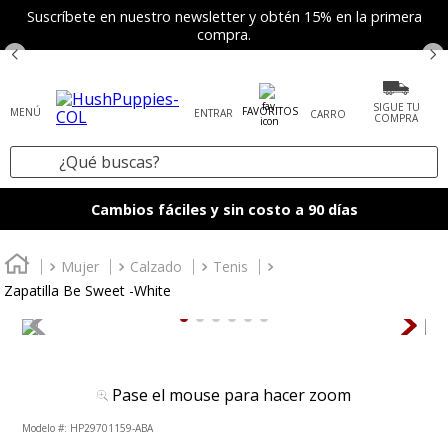
Suscríbete en nuestro newsletter y obtén 15% en la primera
compra.
SIGUE TU
FAVORITOS
ENTRAR
COMPRA
¿Qué buscas?
TÉRMINOS MÁS BUSCADOS
Cambios fáciles y sin costo a 90 días
1
.
tenis mujer
2
.
zapatos mujer
Mujer
Calzado
Tenis
Zapatilla Be Sweet -White
3
.
zapatos hombre
4
.
sandalia
5
.
botas
Pase el mouse para hacer zoom
6
.
accesorios
:
HP29701159-ABA
7
.
mocasines