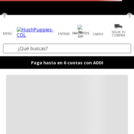
SIGUE TU
FAVORITOS
ENTRAR
COMPRA
¿Qué buscas?
TÉRMINOS MÁS BUSCADOS
Paga hasta en 6 cuotas con ADDI
1
.
zapatos mujer
2
.
tenis mujer
3
.
zapatos hombre
4
.
sandalia
5
.
botas
6
.
mocasines
7
.
accesorios