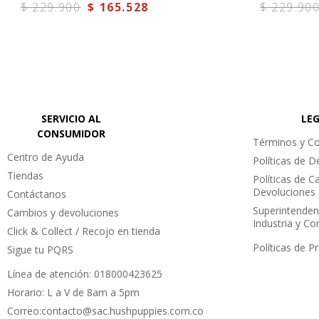
$
229
.
900
$
165
.
528
$
229
.
90
SERVICIO AL
LE
CONSUMIDOR
Términos y Co
Centro de Ayuda
Políticas de 
Tiendas
Políticas de C
Devoluciones
Contáctanos
Superintenden
Cambios y devoluciones
Industria y C
Click & Collect / Recojo en tienda
Políticas de P
Sigue tu PQRS
Línea de atención: 018000423625
Horario: L a V de 8am a 5pm
Correo:contacto@sac.hushpuppies.com.co