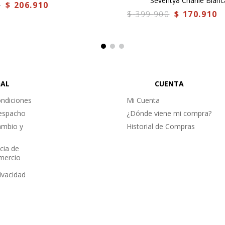
Seventy8 Charlie Blanc
0
$
206
.
910
$
399
.
900
$
170
.
910
GAL
CUENTA
ndiciones
Mi Cuenta
Despacho
¿Dónde viene mi compra?
ambio y
Historial de Compras
cia de
omercio
rivacidad