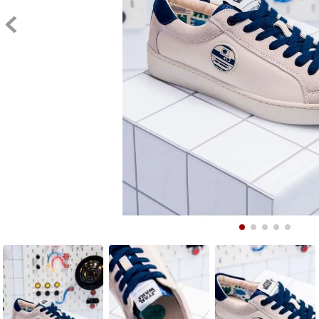
9
.
10