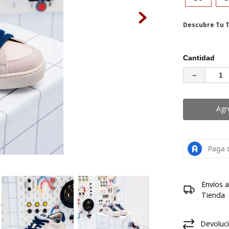
medias
.
botas mujer
Descubre Tu T
Cantidad
－
Agr
Envíos 
Tienda
Devoluci