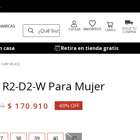
.
 MARCAS
¿Qué buscas?
SIGUE TU
FAVORITOS
ENTRAR
COMPRA
n casa
Retira en tienda gratis
11249145-K32
 R2-D2-W Para Mujer
$
170
.
910
00
-60% OFF
7
38
39
40
35