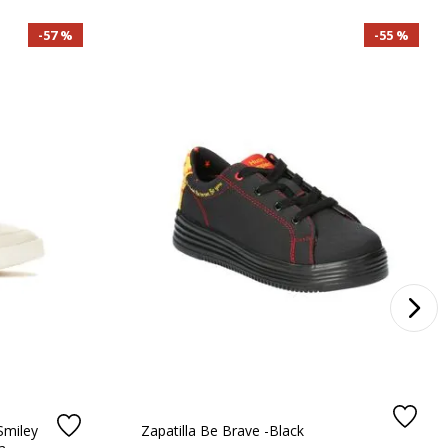
57 %
55 %
Smiley
Zapatilla Be Brave -Black