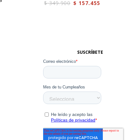
a
$
349
.
900
$
157
.
455
SUSCRÍBETE