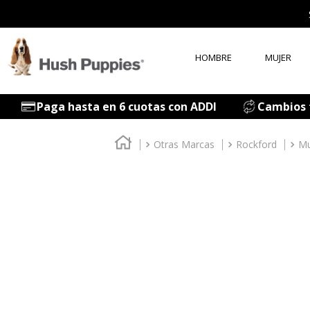
HOMBRE
MUJER
T
Paga hasta en 6 cuotas con ADDI
Cambios f
1
.
2
.
Otras Marcas
Rockford
Mu
3
.
4
.
5
.
6
.
7
.
8
.