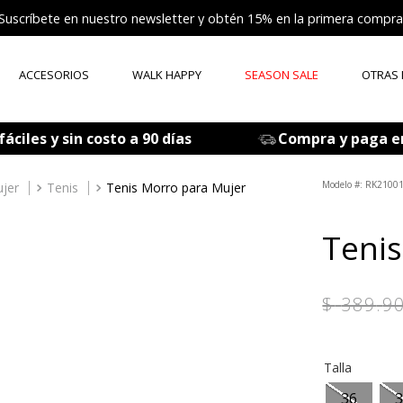
Suscríbete en nuestro newsletter y obtén 15% en la primera compra
ACCESORIOS
WALK HAPPY
SEASON SALE
OTRAS
ÉRMINOS MÁS BUSCADOS
áciles y sin costo a 90 días
Compra y paga e
zapatos mujer
tenis mujer
:
RK21001
jer
Tenis
Tenis Morro para Mujer
zapatos hombre
Tenis
sandalia
botas
$
389
.
9
accesorios
mocasines
Talla
grace
36
3