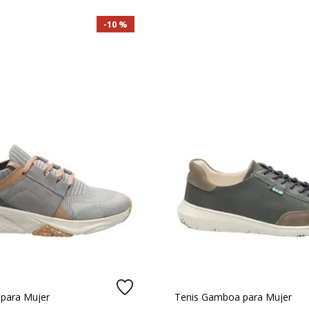
dad al caminar durante todo el día.
10 %
ntario.
 para Mujer
Tenis Gamboa para Mujer