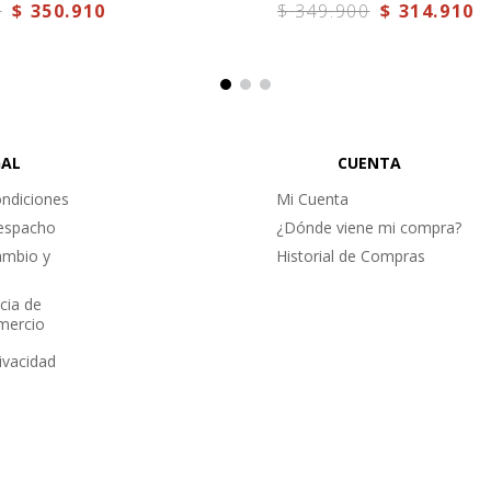
0
$
350
.
910
$
349
.
900
$
314
.
910
GAL
CUENTA
ndiciones
Mi Cuenta
Despacho
¿Dónde viene mi compra?
ambio y
Historial de Compras
cia de
omercio
rivacidad