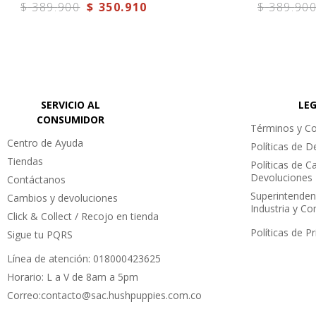
$
389
.
900
$
350
.
910
$
389
.
90
SERVICIO AL
LE
CONSUMIDOR
Términos y Co
Centro de Ayuda
Políticas de 
Tiendas
Políticas de C
Devoluciones
Contáctanos
Superintenden
Cambios y devoluciones
Industria y C
Click & Collect / Recojo en tienda
Políticas de P
Sigue tu PQRS
Línea de atención: 018000423625
Horario: L a V de 8am a 5pm
Correo:contacto@sac.hushpuppies.com.co