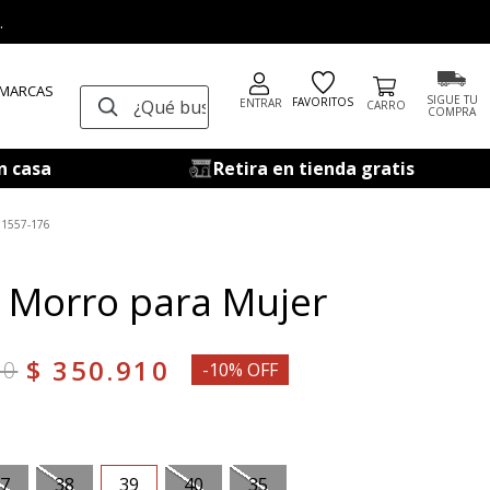
.
 MARCAS
¿Qué buscas?
SIGUE TU
FAVORITOS
ENTRAR
COMPRA
n casa
Retira en tienda gratis
1557-176
 Morro para Mujer
$
350
.
910
00
-10% OFF
7
38
39
40
35