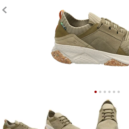
9
.
10