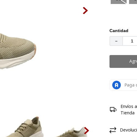
medias
.
botas mujer
Cantidad
－
Agr
Envíos 
Tienda
Devoluci