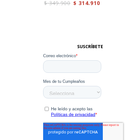
$
349
.
900
$
314
.
910
SUSCRÍBETE