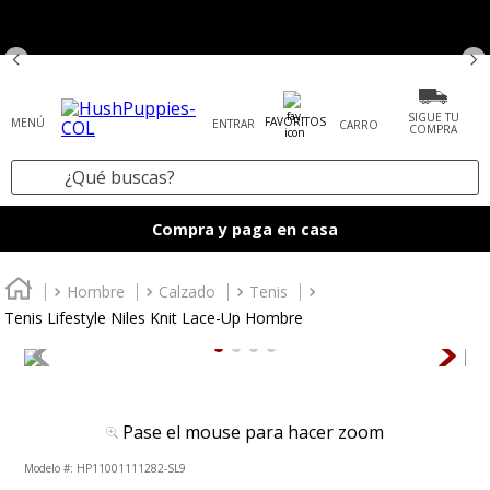
SIGUE TU
FAVORITOS
ENTRAR
COMPRA
¿Qué buscas?
TÉRMINOS MÁS BUSCADOS
Compra y paga en casa
1
.
tenis mujer
2
.
zapatos mujer
Hombre
Calzado
Tenis
Tenis Lifestyle Niles Knit Lace-Up Hombre
3
.
zapatos hombre
4
.
sandalia
5
.
botas
Pase el mouse para hacer zoom
6
.
accesorios
:
HP11001111282-SL9
7
.
mocasines