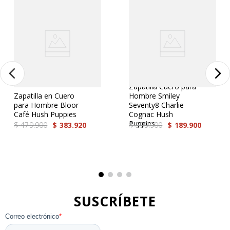
Cargando el resumen…
Por favor, inicia sesión para escribir un
comentario.
Más reciente
Todos
Zapatilla Cuero para
Zapatilla en Cuero
Hombre Smiley
Cargando comentarios…
para Hombre Bloor
Seventy8 Charlie
Café Hush Puppies
Cognac Hush
Puppies
$
479
.
900
$
383
.
920
$
399
.
900
$
189
.
900
SUSCRÍBETE