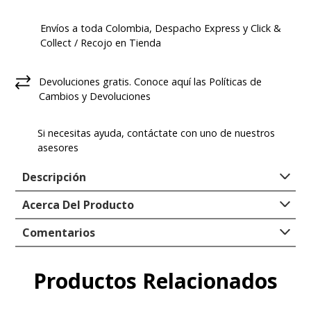
Envíos a toda Colombia, Despacho Express y Click &
Collect / Recojo en Tienda
Devoluciones gratis. Conoce aquí las Políticas de
Cambios y Devoluciones
Si necesitas ayuda, contáctate con uno de nuestros
asesores
Descripción
Acerca Del Producto
Tipo
:
ZAPATILLA
Comentarios
Genero
:
Hombre
Empresa/Importadora
:
FORUS COLOMBIA
Productos Relacionados
Comentarios
S.A.S.
Registro SIC
:
900136788-4