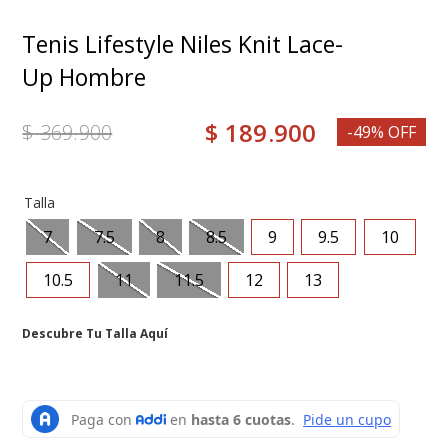
8
.
medias
Tenis Lifestyle Niles Knit Lace-
9
.
grace
Up Hombre
10
.
mocasin
$
189
.
900
$
369
.
900
-49% OFF
Talla
7
7.5
8
8.5
9
9.5
10
10.5
11
11.5
12
13
Descubre Tu Talla Aquí