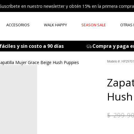
Suscríbete en nuestro newsletter y obtén 15% en la primera compra
ACCESORIOS
WALK HAPPY
SEASON SALE
OTRAS
ÉRMINOS MÁS BUSCADOS
áciles y sin costo a 90 días
Compra y paga e
tenis mujer
zapatos mujer
:
HP29701
apatilla Mujer Grace Beige Hush Puppies
zapatos hombre
Zapat
sandalia
botas
Hush
accesorios
mocasines
$
299
.
9
medias