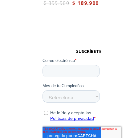
$
399
.
900
$
189
.
900
SUSCRÍBETE