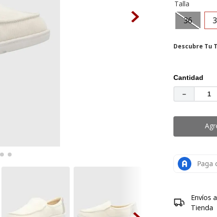
mocasin
Talla
.
grace
36
3
Descubre Tu T
Cantidad
－
Agr
Envíos 
Tienda