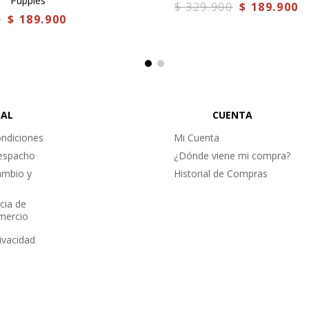
Puppies
$
329
.
900
$
189
.
900
0
$
189
.
900
as condiciones por más tiempo, te
lla, shampoo y protector para cueros
til de tus botines por muchos años.
GAL
CUENTA
ndiciones
Mi Cuenta
Despacho
¿Dónde viene mi compra?
ambio y
Historial de Compras
cia de
omercio
rivacidad