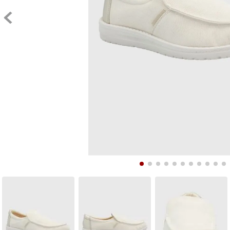
9
.
10