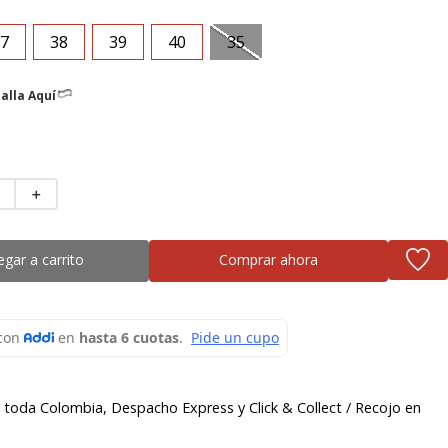
7
38
39
40
35
alla Aquí
＋
egar a carrito
Comprar ahora
a toda Colombia, Despacho Express y Click & Collect / Recojo en