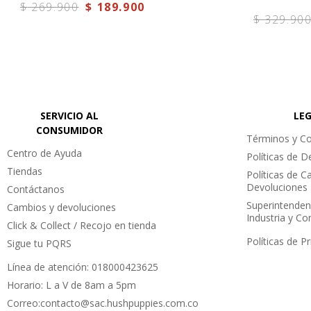
$
269
.
900
$
189
.
900
Color: Beige.
$
329
.
90
Para mantener estos zapatos casuales en perfect
recomendamos llevar el pack de limpieza: Escobi
gamuzados, que te ayudarán a extender la vida ú
SERVICIO AL
LE
CONSUMIDOR
Términos y Co
Centro de Ayuda
Políticas de 
Tiendas
Políticas de C
Devoluciones
Contáctanos
Superintenden
Cambios y devoluciones
Industria y C
Click & Collect / Recojo en tienda
Políticas de P
Sigue tu PQRS
Línea de atención: 018000423625
Horario: L a V de 8am a 5pm
Correo:contacto@sac.hushpuppies.com.co