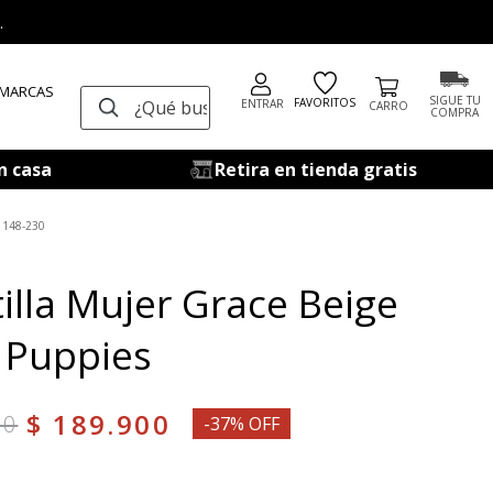
.
 MARCAS
¿Qué buscas?
SIGUE TU
FAVORITOS
ENTRAR
COMPRA
n casa
Retira en tienda gratis
148-230
illa Mujer Grace Beige
 Puppies
$
189
.
900
00
-37% OFF