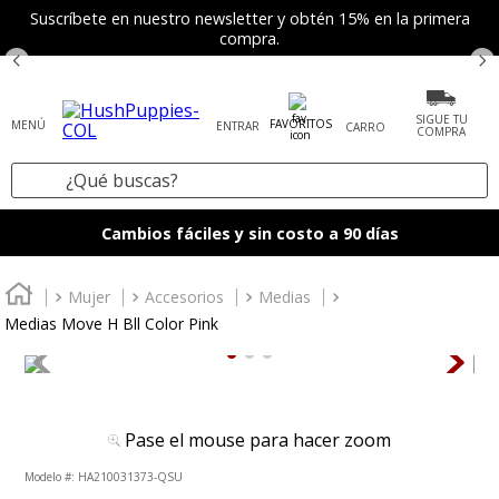
Suscríbete en nuestro newsletter y obtén 15% en la primera
compra.
SIGUE TU
FAVORITOS
ENTRAR
COMPRA
¿Qué buscas?
TÉRMINOS MÁS BUSCADOS
Cambios fáciles y sin costo a 90 días
1
.
tenis mujer
2
.
zapatos mujer
Mujer
Accesorios
Medias
Medias Move H Bll Color Pink
3
.
zapatos hombre
4
.
sandalia
5
.
botas
Pase el mouse para hacer zoom
6
.
accesorios
:
HA210031373-QSU
7
.
mocasines