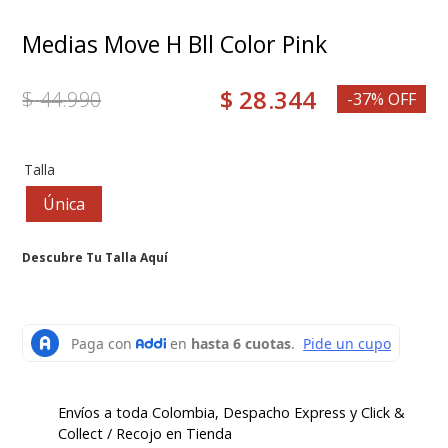
8
.
medias
Medias Move H Bll Color Pink
9
.
botas mujer
$
28
.
344
$
44
.
990
10
.
mocasin
-37% OFF
Talla
Única
Descubre Tu Talla Aquí
Envíos a toda Colombia, Despacho Express y Click &
Collect / Recojo en Tienda