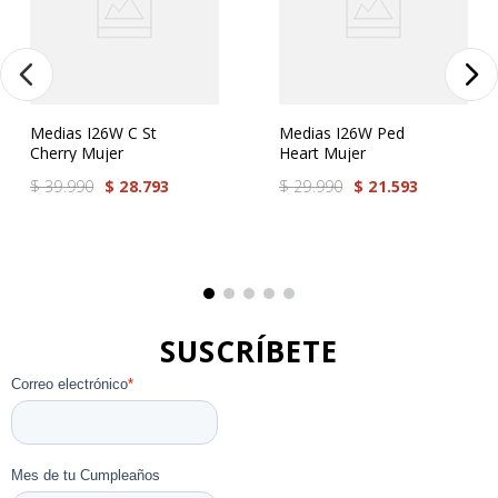
comentario.
Más reciente
Todos
Medias I26W C St
Medias I26W Ped
Cargando comentarios…
Cherry Mujer
Heart Mujer
$
39
.
990
$
28
.
793
$
29
.
990
$
21
.
593
SUSCRÍBETE