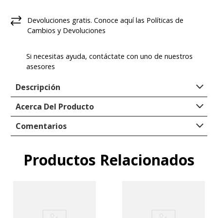
Devoluciones gratis. Conoce aquí las Políticas de
Cambios y Devoluciones
Si necesitas ayuda, contáctate con uno de nuestros
asesores
Descripción
Color: Rosa
Acerca Del Producto
Material: 80% Algodón y 20% Spandex
Tipo
:
CALCETINES
Invisible
Comentarios
Genero
:
Mujer
Silicona antideslizante en talón
Material exterior
:
80% Algodón 18%
Talla 36-42
Productos Relacionados
Comentarios
Poliéster 2% Elastano
Ocasión: Casual
Forro
:
100% TEXTIL
Empresa/Importadora
:
FORUS COLOMBIA
Cargando el resumen…
S.A.S.
Registro SIC
:
900136788-4
Por favor, inicia sesión para escribir un
País de Origen
:
China