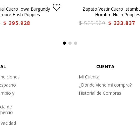
ual Cuero Iowa Burgundy
Zapato Vestir Cuero Istambu
ombre Hush Puppies
Hombre Hush Puppie
0
$
395
.
928
$
529
.
900
$
333
.
837
GAL
CUENTA
ndiciones
Mi Cuenta
Despacho
¿Dónde viene mi compra?
ambio y
Historial de Compras
cia de
omercio
rivacidad