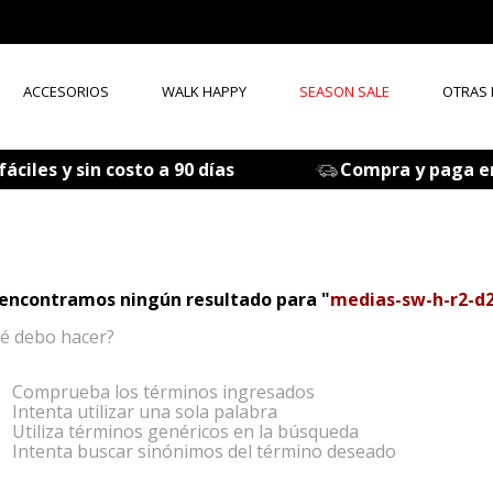
ACCESORIOS
WALK HAPPY
SEASON SALE
OTRAS
ÉRMINOS MÁS BUSCADOS
áciles y sin costo a 90 días
Compra y paga e
zapatos mujer
tenis mujer
zapatos hombre
encontramos ningún resultado para "
medias-sw-h-r2-d2
sandalia
é debo hacer?
botas
accesorios
Comprueba los términos ingresados
Intenta utilizar una sola palabra
mocasines
Utiliza términos genéricos en la búsqueda
Intenta buscar sinónimos del término deseado
grace