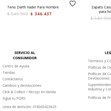
Tenis Darth Vader Para Hombre
Zapato Cas
para h
$
549
.
900
$
346
.
437
$
549
.
90
SERVICIO AL
LE
CONSUMIDOR
Términos y Co
Centro de Ayuda
Políticas de 
Tiendas
Políticas de C
Devoluciones
Contáctanos
Superintenden
Cambios y devoluciones
Industria y C
Click & Collect / Recojo en tienda
Políticas de P
Sigue tu PQRS
Línea de atención: 018000423625