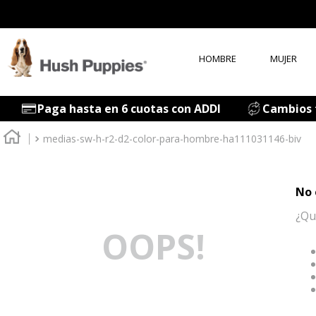
HOMBRE
MUJER
T
Paga hasta en 6 cuotas con ADDI
Cambios f
1
.
medias-sw-h-r2-d2-color-para-hombre-ha111031146-biv
2
.
3
.
No 
4
.
¿Qu
5
.
OOPS!
6
.
7
.
8
.