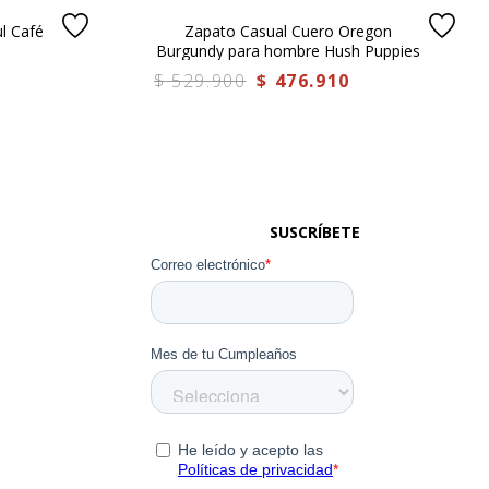
l Café
Zapato Casual Cuero Oregon
s
Burgundy para hombre Hush Puppies
$
529
.
900
$
476
.
910
SUSCRÍBETE