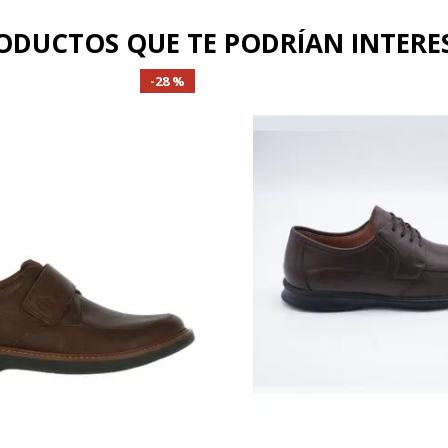
medias
ODUCTOS QUE TE PODRÍAN INTERE
.
mocasin
28 %