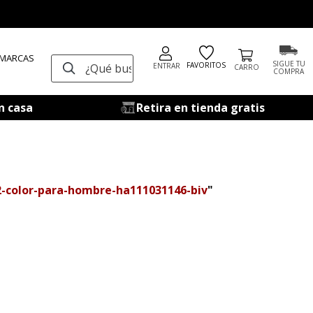
 MARCAS
¿Qué buscas?
SIGUE TU
FAVORITOS
ENTRAR
COMPRA
n casa
Retira en tienda gratis
-color-para-hombre-ha111031146-biv
"