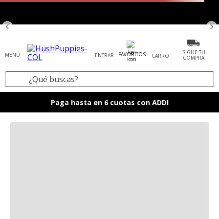
SIGUE TU
FAVORITOS
ENTRAR
COMPRA
¿Qué buscas?
TÉRMINOS MÁS BUSCADOS
Paga hasta en 6 cuotas con ADDI
1
.
zapatos mujer
2
.
tenis mujer
3
.
zapatos hombre
4
.
sandalia
5
.
botas
6
.
accesorios
7
.
mocasines