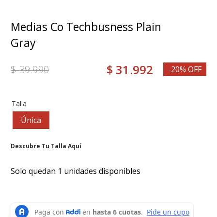
7
.
mocasines
8
.
grace
Medias Co Techbusness Plain
9
.
medias
Gray
10
.
botas mujer
$
31
.
992
$
39
.
990
-20% OFF
Talla
Única
Descubre Tu Talla Aquí
Solo quedan 1 unidades disponibles