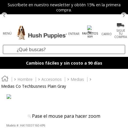
Suscríbete en nuestro newsletter y obtén 15% en la primera
compra.
SIGUE
FAVORITOS
ENTRAR
TU
COMPRA
¿Qué buscas?
TÉRMINOS MÁS BUSCADOS
Cambios fáciles y sin costo a 90 días
1
.
zapatos mujer
2
.
tenis mujer
Hombre
Accesorios
Medias
Medias Co Techbusness Plain Gray
3
.
zapatos hombre
4
.
sandalia
5
.
botas
Pase el mouse para hacer zoom
6
.
accesorios
:
HA110031160-KP6