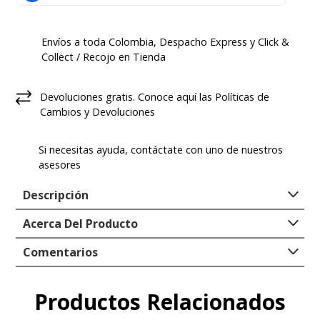
Envíos a toda Colombia, Despacho Express y Click &
Collect / Recojo en Tienda
Devoluciones gratis. Conoce aquí las Políticas de
Cambios y Devoluciones
Si necesitas ayuda, contáctate con uno de nuestros
asesores
Descripción
Color: Gris
Acerca Del Producto
Material: 80% Algodón 20% Spandex
Tipo
:
CALCETINES
Largo Medio
Comentarios
Genero
:
Hombre
Planta acolchada
Material exterior
:
80% Algodón 18%
Tecnología SILPURE, tratamiento
Productos Relacionados
Comentarios
Poliéster 2% Elastano
antimicrobiano en base a plata
Forro
:
100% TEXTIL