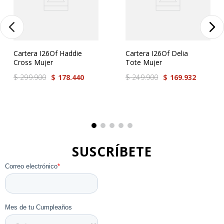
Más reciente
Todos
Cartera I26Of Haddie
Cartera I26Of Delia
Cargando comentarios…
Cross Mujer
Tote Mujer
$
299
.
900
$
178
.
440
$
249
.
900
$
169
.
932
SUSCRÍBETE