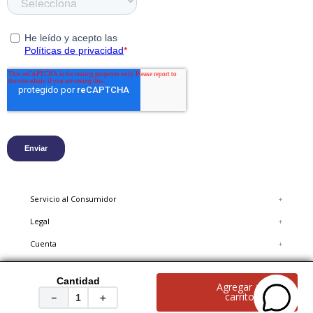
Servicio al Consumidor
+
Legal
+
Cuenta
+
Cantidad
Agregar al
© 2020 Hush Puppies, reservados todos los derechos.
carrito
－
＋
FORUS COLOMBIA S.A.S. NIT 900.136.788-4
NOTIFICACIONES JUDICIALES: Av. Carrera 45 Nº 108-27 BOGOTÁ COLOMBIA | 018000423625 |