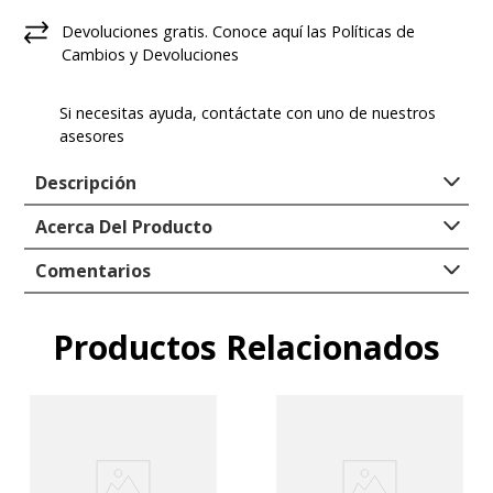
Devoluciones gratis. Conoce aquí las Políticas de
Cambios y Devoluciones
Si necesitas ayuda, contáctate con uno de nuestros
asesores
Descripción
Cartera cruzada de poliéster reciclado
Acerca Del Producto
Compartimiento principal con cierre cremallera
Comentarios
Correa ajustable y desmontable
Doble bolsillo delantero con cierre
Mango para usarse como cartera de mano
Productos Relacionados
Comentarios
Forro interior 100% poliéster reciclado
Material: ECOCUERO
Cargando el resumen…
Alto (Cms): 19 aprox. Ancho (Cms): 24 aprox.
Profundidad (Cms): 9 aprox.
Capacidad 4Lt.
Por favor, inicia sesión para escribir un
comentario.