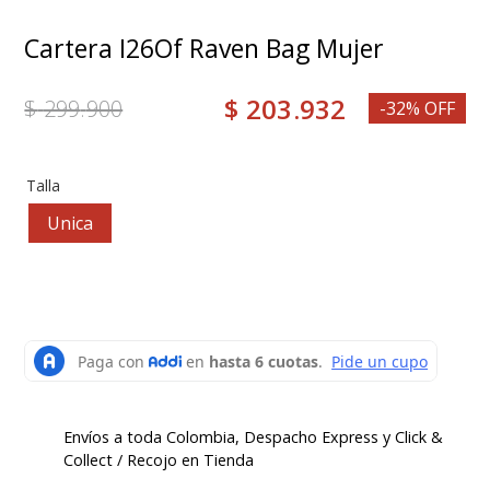
8
.
grace
Cartera I26Of Raven Bag Mujer
9
.
mocasin
$
203
.
932
$
299
.
900
10
.
botas mujer
-32% OFF
Talla
Unica
Envíos a toda Colombia, Despacho Express y Click &
Collect / Recojo en Tienda