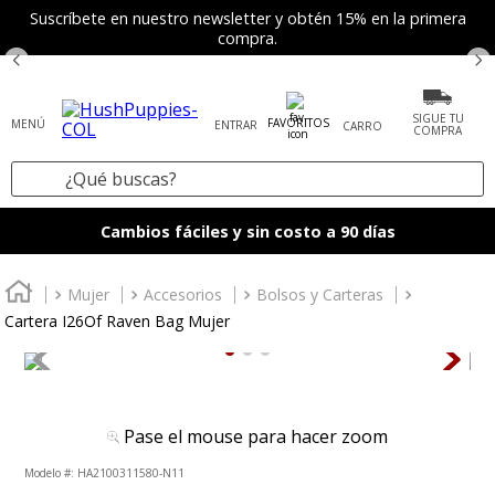
Suscríbete en nuestro newsletter y obtén 15% en la primera
compra.
SIGUE TU
FAVORITOS
ENTRAR
COMPRA
¿Qué buscas?
TÉRMINOS MÁS BUSCADOS
Cambios fáciles y sin costo a 90 días
1
.
zapatos mujer
2
.
tenis mujer
Mujer
Accesorios
Bolsos y Carteras
Cartera I26Of Raven Bag Mujer
3
.
zapatos hombre
4
.
sandalia
5
.
botas
Pase el mouse para hacer zoom
6
.
mocasines
:
HA2100311580-N11
7
.
accesorios