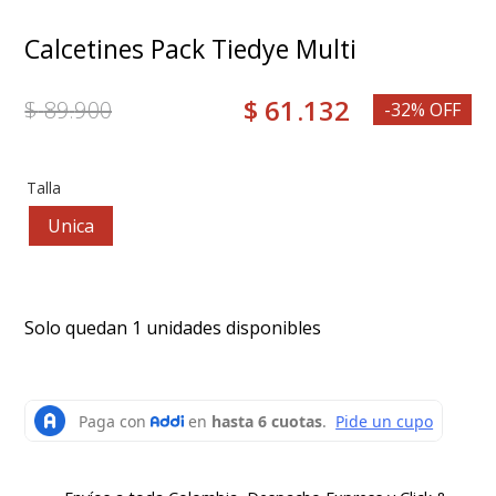
8
.
grace
Calcetines Pack Tiedye Multi
9
.
mocasin
$
61
.
132
$
89
.
900
10
.
botas mujer
-32% OFF
Talla
Unica
Solo quedan 1 unidades disponibles