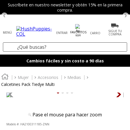
Suscríbete en nuestro newsletter y obtén 15% en la primera
compra.
SIGUE TU
FAVORITOS
ENTRAR
COMPRA
¿Qué buscas?
TÉRMINOS MÁS BUSCADOS
Cambios fáciles y sin costo a 90 días
1
.
zapatos mujer
2
.
tenis mujer
Mujer
Accesorios
Medias
Calcetines Pack Tiedye Multi
3
.
zapatos hombre
4
.
sandalia
5
.
botas
Pase el mouse para hacer zoom
6
.
mocasines
:
HA2100311185-ZNN
7
.
accesorios