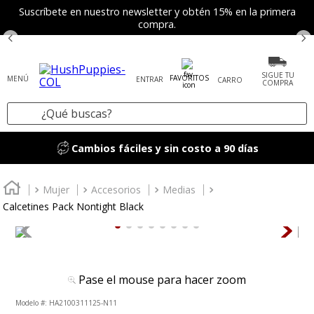
Suscríbete en nuestro newsletter y obtén 15% en la primera
compra.
SIGUE TU
FAVORITOS
ENTRAR
COMPRA
¿Qué buscas?
TÉRMINOS MÁS BUSCADOS
Cambios fáciles y sin costo a 90 días
1
.
tenis mujer
2
.
zapatos mujer
Mujer
Accesorios
Medias
Calcetines Pack Nontight Black
3
.
zapatos hombre
4
.
sandalia
5
.
botas
Pase el mouse para hacer zoom
6
.
accesorios
:
HA2100311125-N11
7
.
mocasines