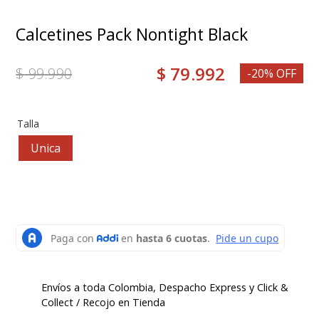
8
.
medias
Calcetines Pack Nontight Black
9
.
mocasin
10
.
grace
$
79
.
992
$
99
.
990
-20% OFF
Talla
Unica
Envíos a toda Colombia, Despacho Express y Click &
Collect / Recojo en Tienda