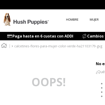
HOMBRE
MUJER
T
Paga hasta en 6 cuotas con ADDI
Cambios f
1
.
calcetines-flores-para-mujer-color-verde-ha21103179-gvg
2
.
3
.
No e
4
.
¿Qué
5
.
OOPS!
6
.
7
.
8
.