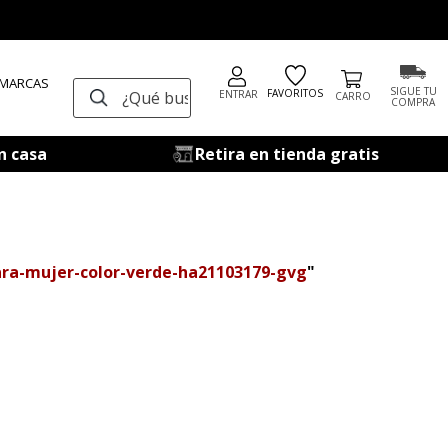
 MARCAS
¿Qué buscas?
SIGUE TU
FAVORITOS
ENTRAR
COMPRA
n casa
Retira en tienda gratis
para-mujer-color-verde-ha21103179-gvg
"