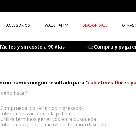
ACCESORIOS
WALK HAPPY
SEASON SALE
OTRAS
ÉRMINOS MÁS BUSCADOS
áciles y sin costo a 90 días
Compra y paga e
tenis mujer
zapatos mujer
zapatos hombre
ncontramos ningún resultado para "
calcetines-flores-
sandalia
 debo hacer?
botas
accesorios
Comprueba los términos ingresados
Intenta utilizar una sola palabra
mocasines
Utiliza términos genéricos en la búsqueda
Intenta buscar sinónimos del término deseado
medias