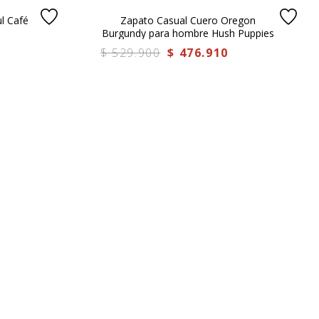
l Café
Zapato Casual Cuero Oregon
s
Burgundy para hombre Hush Puppies
$
529
.
900
$
476
.
910