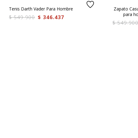
Tenis Darth Vader Para Hombre
Zapato Cas
para h
$
549
.
900
$
346
.
437
$
549
.
90