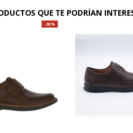
botas mujer
ODUCTOS QUE TE PODRÍAN INTERE
.
mocasin
28 %