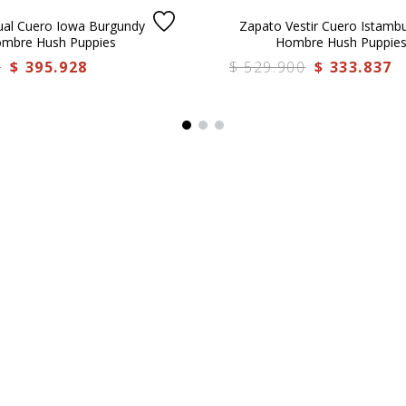
ual Cuero Iowa Burgundy
Zapato Vestir Cuero Istambu
ombre Hush Puppies
Hombre Hush Puppie
0
$
395
.
928
$
529
.
900
$
333
.
837