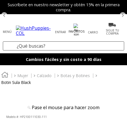
Suscríbete en nuestro newsletter y obtén 15% en la primera
compra.
SIGUE TU
FAVORITOS
ENTRAR
COMPRA
¿Qué buscas?
TÉRMINOS MÁS BUSCADOS
Cambios fáciles y sin costo a 90 días
1
.
tenis mujer
2
.
zapatos mujer
Mujer
Calzado
Botas y Botines
Botin Sula Black
3
.
zapatos hombre
4
.
sandalia
5
.
botas
Pase el mouse para hacer zoom
6
.
accesorios
:
HP2100111030-111
7
.
mocasines