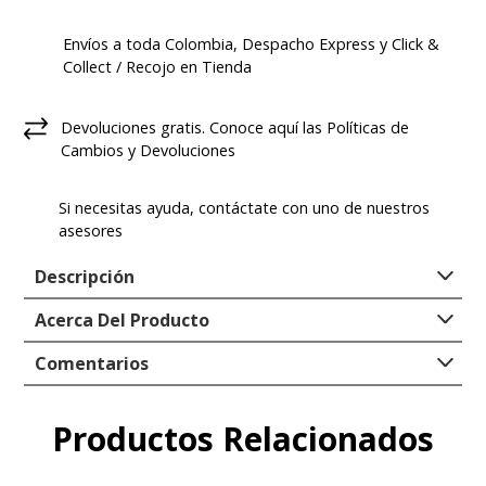
Envíos a toda Colombia, Despacho Express y Click &
Collect / Recojo en Tienda
Devoluciones gratis. Conoce aquí las Políticas de
Cambios y Devoluciones
Si necesitas ayuda, contáctate con uno de nuestros
asesores
Descripción
Acerca Del Producto
Hush Puppies llega esta temporada plasmando toda
la moda, estilo y comodidad que necesitas en tu día a
Tipo
:
ZAPATO CASUAL
Comentarios
día. Nuestro botín para hombre, de diseño casual y
Genero
:
Hombre
versátil, se adapta a tus necesidades de comodidad,
Empresa/Importadora
:
FORUS COLOMBIA
Productos Relacionados
Comentarios
confort y estilo único.
S.A.S.
Registro SIC
:
900136788-4
Estos botines masculinos se ajustan a todo tipo de