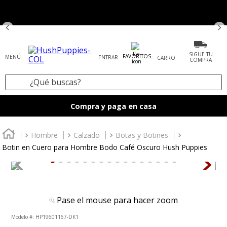
SIGUE TU
FAVORITOS
ENTRAR
COMPRA
¿Qué buscas?
TÉRMINOS MÁS BUSCADOS
Compra y paga en casa
1
.
zapatos mujer
2
.
tenis mujer
Hombre
Calzado
Botas y Botines
Botin en Cuero para Hombre Bodo Café Oscuro Hush Puppies
3
.
zapatos hombre
4
.
sandalia
5
.
botas
Pase el mouse para hacer zoom
6
.
mocasines
:
HP19601167-DK1
7
.
accesorios