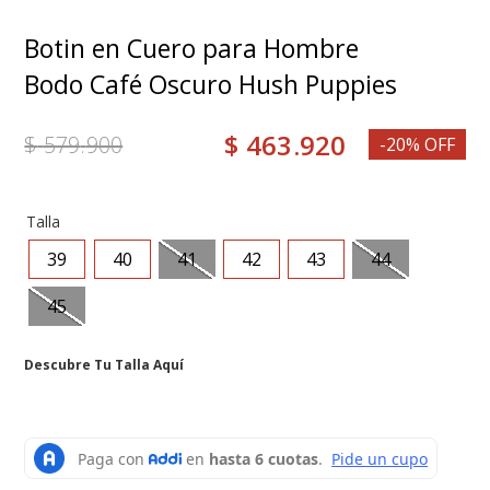
8
.
grace
Botin en Cuero para Hombre
9
.
mocasin
Bodo Café Oscuro Hush Puppies
10
.
botas mujer
$
463
.
920
$
579
.
900
-20% OFF
Talla
39
40
41
42
43
44
45
Descubre Tu Talla Aquí