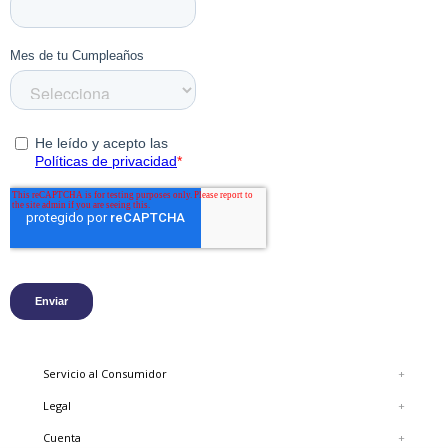
para quienes buscan un estilo relajado y funcional sin
sacrificar la calidad y el bienestar.muchos años.
Para mantener este zapato en perfectas condiciones
por más tiempo, te recomendamos utilizar los
productos de limpieza especializados de Hush
Puppies para gamuza y cuero, que protegerán el
material y extenderán la vida útil de este producto
por muchos años.
Características
Revisa la guía de talla para asegurar un calce
perfecto.
Tipo de Ajuste: Cordones
Capellada: 85% Cuero 15% Poliester
Servicio al Consumidor
+
Forro: 60% Poliester 40% Cuero
Suela: 100% Goma
Legal
+
Forma de la Punta: Redonda
Cuenta
+