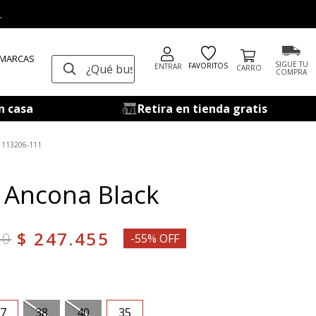
.
 MARCAS
¿Qué buscas?
SIGUE TU
FAVORITOS
ENTRAR
COMPRA
n casa
Retira en tienda gratis
113206-111
 Ancona Black
$
247
.
455
00
-55% OFF
7
38
40
35