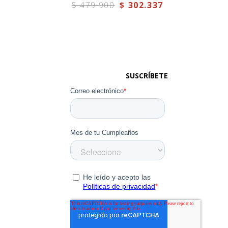
$
479
.
900
$
302
.
337
SUSCRÍBETE