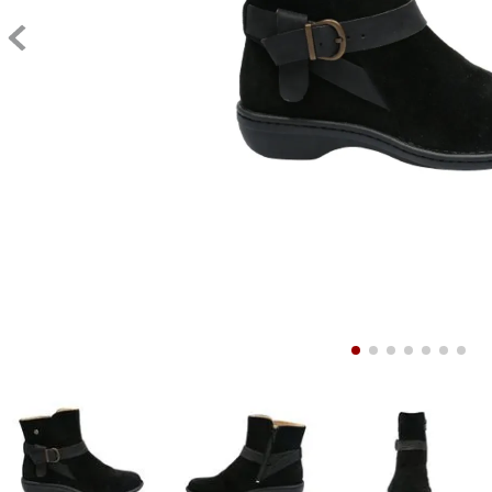
9
.
10