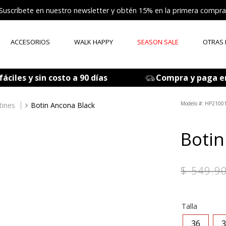
Suscríbete en nuestro newsletter y obtén 15% en la primera compra
ACCESORIOS
WALK HAPPY
SEASON SALE
OTRAS
ÉRMINOS MÁS BUSCADOS
áciles y sin costo a 90 días
Compra y paga e
tenis mujer
zapatos mujer
:
HP21001
tines
Botin Ancona Black
zapatos hombre
Botin
sandalia
botas
$
549
.
9
accesorios
mocasines
Talla
medias
36
3