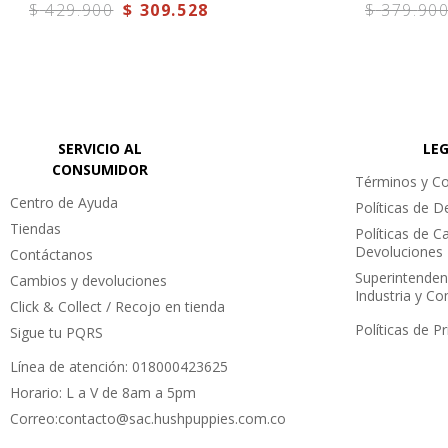
$
429
.
900
$
309
.
528
$
379
.
90
Altura de caña: 12 cm.
Altura Taco: 4 cm.
Plataforma: 2 cm.
Color: Negro.
SERVICIO AL
LE
CONSUMIDOR
Términos y Co
Centro de Ayuda
Políticas de 
Tiendas
Políticas de C
Devoluciones
Contáctanos
Superintenden
Cambios y devoluciones
Industria y C
Click & Collect / Recojo en tienda
Políticas de P
Sigue tu PQRS
Línea de atención: 018000423625
Horario: L a V de 8am a 5pm
Correo:contacto@sac.hushpuppies.com.co