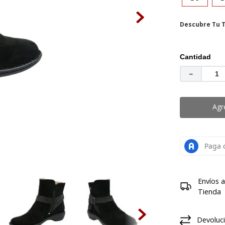
botas mujer
.
mocasin
Descubre Tu T
Cantidad
－
Agr
Envíos 
Tienda
Devoluci