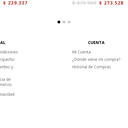
0
$
239
.
337
$
379
.
900
$
273
.
528
GAL
CUENTA
ndiciones
Mi Cuenta
Despacho
¿Dónde viene mi compra?
ambio y
Historial de Compras
cia de
omercio
rivacidad