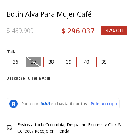
8
.
medias
Botín Alva Para Mujer Café
9
.
botas mujer
$
296
.
037
10
.
mocasin
$
469
.
900
-37% OFF
Talla
36
37
38
39
40
35
Descubre Tu Talla Aquí
Envíos a toda Colombia, Despacho Express y Click &
Collect / Recojo en Tienda