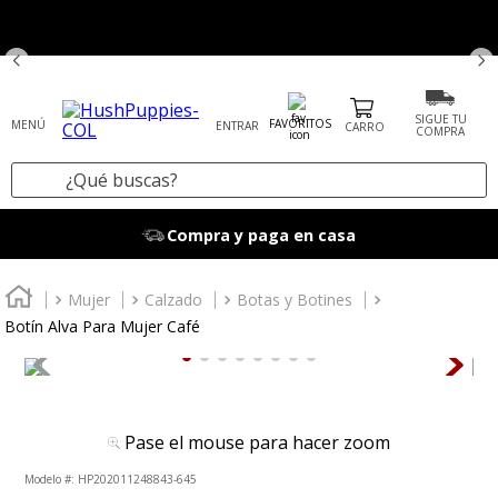
SIGUE TU
FAVORITOS
ENTRAR
COMPRA
¿Qué buscas?
TÉRMINOS MÁS BUSCADOS
Compra y paga en casa
1
.
tenis mujer
2
.
zapatos mujer
Mujer
Calzado
Botas y Botines
Botín Alva Para Mujer Café
3
.
zapatos hombre
4
.
sandalia
5
.
botas
Pase el mouse para hacer zoom
6
.
accesorios
:
HP202011248843-645
7
.
mocasines