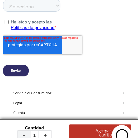
Servicio al Consumidor
+
Legal
+
Cuenta
+
Cantidad
Agregar al
© 2020 Hush Puppies, reservados todos los derechos.
carrito
－
＋
FORUS COLOMBIA S.A.S. NIT 900.136.788-4