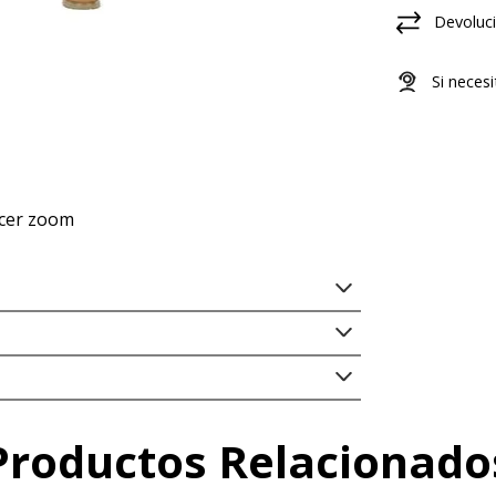
Devoluci
Si neces
acer zoom
CO
Productos Relacionado
.S.