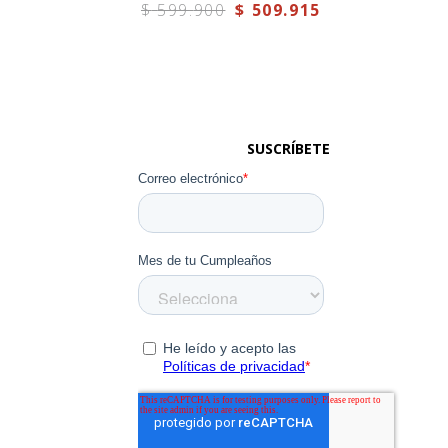
$
599
.
900
$
509
.
915
SUSCRÍBETE