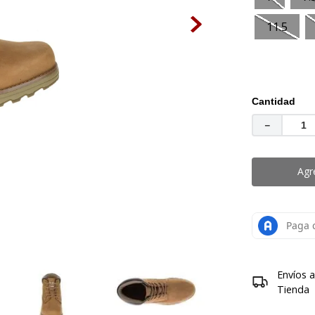
mocasin
.
botas mujer
11.5
Cantidad
－
Agr
Envíos 
Tienda