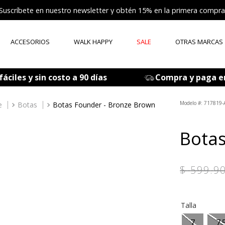
Suscríbete en nuestro newsletter y obtén 15% en la primera compra
ACCESORIOS
WALK HAPPY
SALE
OTRAS MARCAS
ÉRMINOS MÁS BUSCADOS
áciles y sin costo a 90 días
Compra y paga e
zapatos mujer
tenis mujer
:
717819-
e
Botas
Botas Founder - Bronze Brown
zapatos hombre
Botas
sandalia
botas
$
599
.
9
mocasines
accesorios
Talla
grace
7
7.