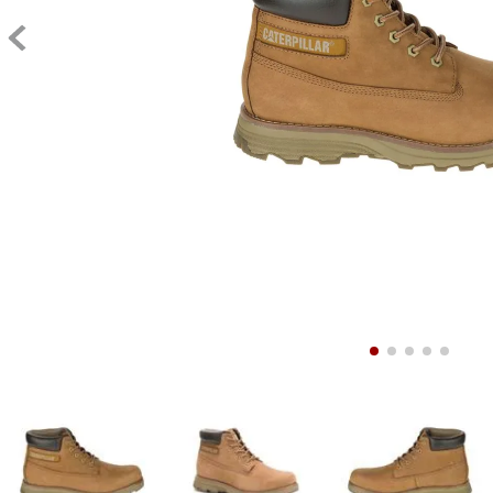
9
.
10