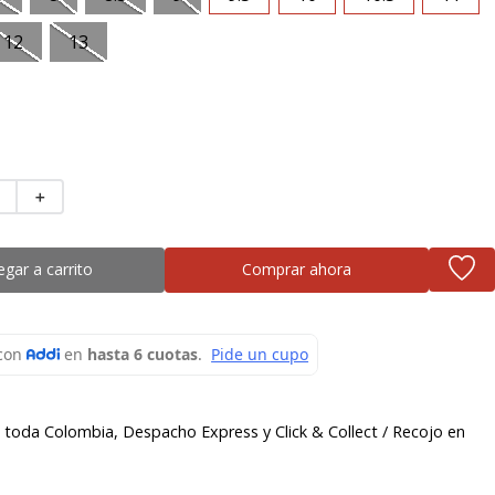
12
13
＋
egar a carrito
Comprar ahora
a toda Colombia, Despacho Express y Click & Collect / Recojo en