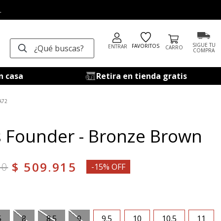
.
¿Qué buscas?
SIGUE TU
FAVORITOS
ENTRAR
COMPRA
n casa
Retira en tienda gratis
A72
 Founder - Bronze Brown
$
509
.
915
00
-15% OFF
5
8
8.5
9
9.5
10
10.5
11