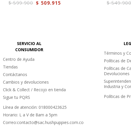
$
599
.
900
$
509
.
915
$
549
.
90
SERVICIO AL
LE
CONSUMIDOR
Términos y Co
Centro de Ayuda
Políticas de 
Tiendas
Políticas de C
Devoluciones
Contáctanos
Superintenden
Cambios y devoluciones
Industria y C
Click & Collect / Recojo en tienda
Políticas de P
Sigue tu PQRS
Línea de atención: 018000423625
Horario: L a V de 8am a 5pm
Correo:contacto@sac.hushpuppies.com.co