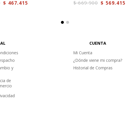
0
$
467
.
415
$
669
.
900
$
569
.
415
GAL
CUENTA
ndiciones
Mi Cuenta
Despacho
¿Dónde viene mi compra?
ambio y
Historial de Compras
cia de
omercio
rivacidad