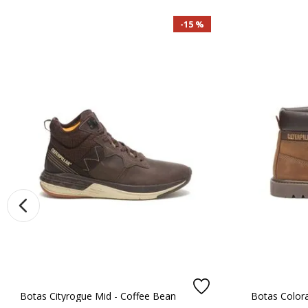
Registro SIC
:
900136788-4
☆
☆
☆
☆
☆
País de Origen
:
China
15 %
0 Calificación promedio
(0 comentarios)
Por favor, inicia sesión para escribir un come
Más reciente
Todos
No hay comentarios.
Botas Cityrogue Mid - Coffee Bean
Botas Colora