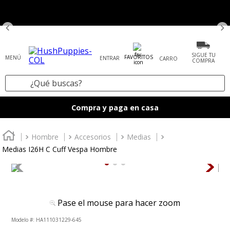
SIGUE TU
FAVORITOS
ENTRAR
COMPRA
¿Qué buscas?
TÉRMINOS MÁS BUSCADOS
Compra y paga en casa
1
.
tenis mujer
2
.
zapatos mujer
Hombre
Accesorios
Medias
Medias I26H C Cuff Vespa Hombre
3
.
zapatos hombre
4
.
sandalia
5
.
botas
Pase el mouse para hacer zoom
6
.
accesorios
:
HA111031229-645
7
.
mocasines