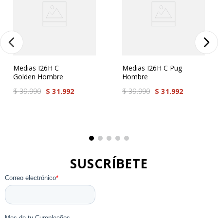
Por favor, inicia sesión para escribir un
comentario.
Más reciente
Todos
Medias I26H C
Medias I26H C Pug
Golden Hombre
Hombre
No hay comentarios.
$
39
.
990
$
31
.
992
$
39
.
990
$
31
.
992
SUSCRÍBETE