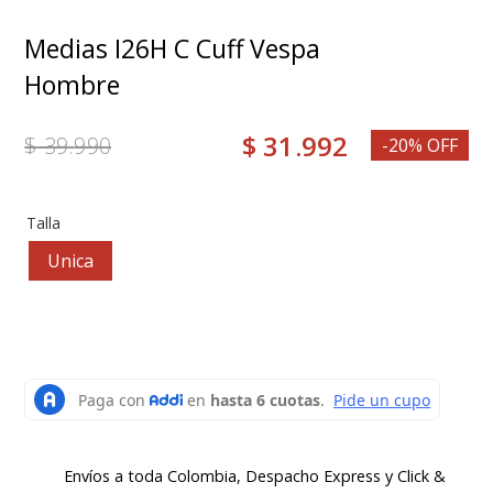
8
.
medias
Medias I26H C Cuff Vespa
9
.
mocasin
Hombre
10
.
grace
$
31
.
992
$
39
.
990
-20% OFF
Talla
Unica
Envíos a toda Colombia, Despacho Express y Click &