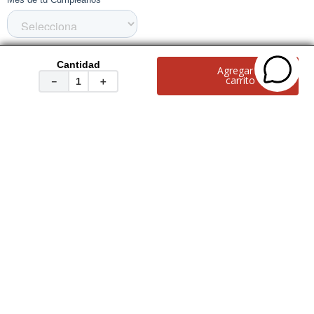
Cantidad
Agregar al
carrito
－
＋
Servicio al Consumidor
+
Legal
+
Cuenta
+