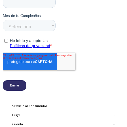
Características
Color: Café.
Material Exterior: 80% Cuero 20% Descarne.
Forro Interior: 70% Poliester 30% Cuero.
Suela: 70%Eva 30% Goma.
Altura Taco: 4 Cm.
Tecnología: Suela Spinal.
Sustentabilidad: Cueros Certificados.
Servicio al Consumidor
+
Legal
+
Cuenta
+