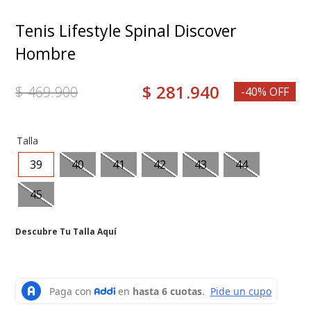
8
.
medias
Tenis Lifestyle Spinal Discover
9
.
mocasin
Hombre
10
.
grace
$
281
.
940
$
469
.
900
-40% OFF
Talla
39
40
41
42
43
44
45
Descubre Tu Talla Aquí