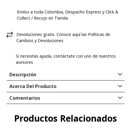
Envíos a toda Colombia, Despacho Express y Click &
Collect / Recojo en Tienda
Devoluciones gratis. Conoce aquí las Políticas de
Cambios y Devoluciones
Si necesitas ayuda, contáctate con uno de nuestros
asesores
Descripción
Acerca Del Producto
Hush Puppies llega esta temporada plasmando toda
la moda, estilo y comodidad que necesitas en tu día a
Tipo
:
ZAPATILLA
Comentarios
día. Nuestras zapatillas masculinas Spinal Discover,
Genero
:
Hombre
se adaptan a tus necesidades de comodidad, confort y
Empresa/Importadora
:
FORUS COLOMBIA
Productos Relacionados
Comentarios
estilo único.
S.A.S.
Registro SIC
:
900136788-4
Las zapatillas para hombre Spinal Discover, se