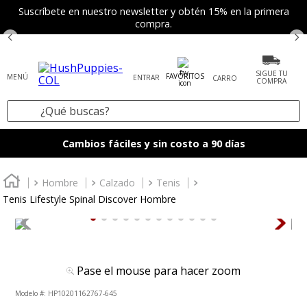
Suscríbete en nuestro newsletter y obtén 15% en la primera
compra.
SIGUE TU
FAVORITOS
ENTRAR
COMPRA
¿Qué buscas?
TÉRMINOS MÁS BUSCADOS
Cambios fáciles y sin costo a 90 días
1
.
tenis mujer
2
.
zapatos mujer
Hombre
Calzado
Tenis
Tenis Lifestyle Spinal Discover Hombre
3
.
zapatos hombre
4
.
sandalia
5
.
botas
Pase el mouse para hacer zoom
6
.
accesorios
:
HP10201162767-645
7
.
mocasines