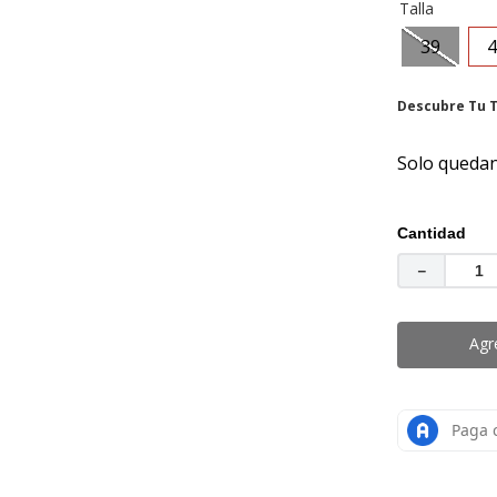
botas mujer
Talla
.
mocasin
39
4
Descubre Tu T
Solo quedan
Cantidad
－
Agr