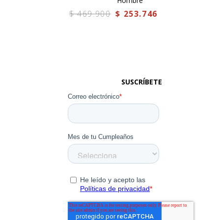
Hombre
$
469
.
900
$
253
.
746
SUSCRÍBETE