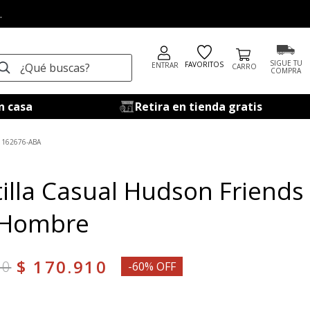
.
ué buscas?
SIGUE TU
FAVORITOS
ENTRAR
COMPRA
n casa
Retira en tienda gratis
162676-ABA
illa Casual Hudson Friends
 Hombre
$
170
.
910
00
-60% OFF