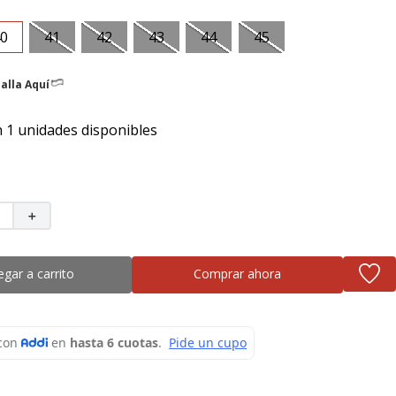
0
41
42
43
44
45
alla Aquí
 1 unidades disponibles
＋
egar a carrito
Comprar ahora