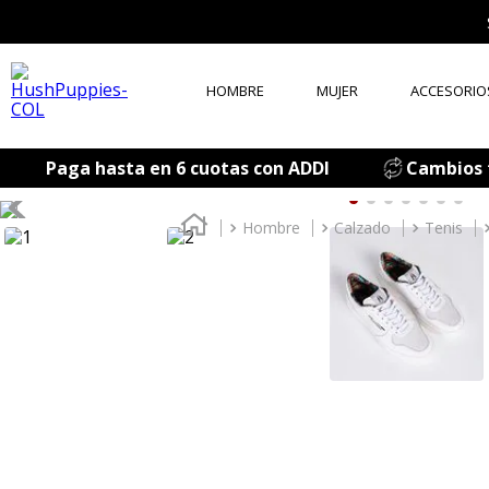
HOMBRE
MUJER
ACCESORIO
T
Paga hasta en 6 cuotas con ADDI
Cambios f
1
.
2
.
Hombre
Calzado
Tenis
3
.
4
.
5
.
6
.
7
.
8
.