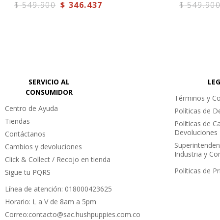
$
549
.
900
$
346
.
437
$
549
.
90
conmemorando tres decadas de risa, amistad y moment
nuestras vidas. Esta colección es un tributo a la serie
Revive la época dorada de los 90's con la nueva colabo
colección de edición limitada te trae diseños inspirados 
modernizados para el confort del siglo XXI.
SERVICIO AL
LE
Experimenta la magia de la amistad con estas zapatilla
CONSUMIDOR
Puppies con el espíritu inconfundible de Friends. Con un
Términos y Co
camaradería de los personajes, estas zapatillas son e
Centro de Ayuda
Políticas de 
ocasión, desde reuniones casuales hasta aventuras e
Tiendas
Políticas de C
Devoluciones
Contáctanos
¡Te invitamos a conocer la colección completa, sabemos
Superintenden
Cambios y devoluciones
Industria y C
Click & Collect / Recojo en tienda
Características
Políticas de P
Sigue tu PQRS
Tipo: Zapatilla.
Línea de atención: 018000423625
Tipo de ocasión: Casual.
Horario: L a V de 8am a 5pm
Material Exterior: Cuero.
Correo:contacto@sac.hushpuppies.com.co
Forro: Textil.