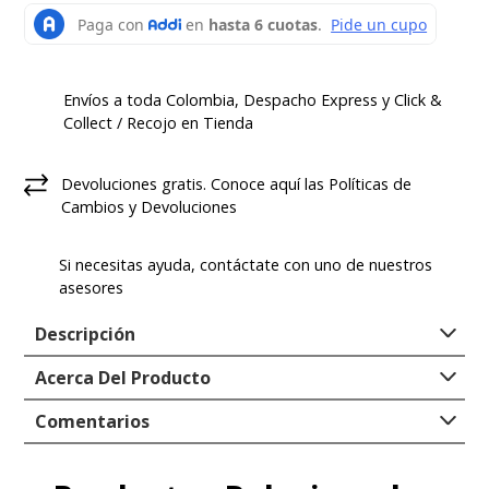
Envíos a toda Colombia, Despacho Express y Click &
Collect / Recojo en Tienda
Devoluciones gratis. Conoce aquí las Políticas de
Cambios y Devoluciones
Si necesitas ayuda, contáctate con uno de nuestros
asesores
Descripción
Acerca Del Producto
Hush Puppies llega esta temporada plasmando toda
la moda, estilo y comodidad que necesitas en tu día a
Colección
:
Clasics
Comentarios
día. Nuestro zapato de vestir masculino Barnes, se
Tipo
:
ZAPATO VESTIR
adapta a tus necesidades de comodidad, confort y
Genero
:
Hombre