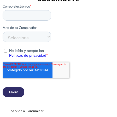
condiciones por más tiempo, te recomendamos llevar
la Escobilla Aplicadora y Crema Renovadora, que
extenderán la vida útil de este producto por muchos
años.
Características
La parte superior permite un ajuste relajado y
comodidad.
Plantilla suave y liviana que brinda
amortiguación debajo del pie.
Plantilla de goma antideslizante para mayor
flexibilidad y comodidad.
Material: 100% Cuero.
Material interior: 80% Poliester - 20% cuero.
Material suela: Goma.
Ocasión: Formal, Casual y lifestyle. Color: Café
Color: Root beer.
Servicio al Consumidor
+
Para mantener estos zapatos casuales en