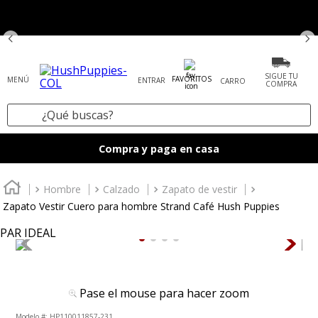
SIGUE TU
FAVORITOS
ENTRAR
COMPRA
¿Qué buscas?
TÉRMINOS MÁS BUSCADOS
Compra y paga en casa
1
.
zapatos mujer
2
.
tenis mujer
Hombre
Calzado
Zapato de vestir
Zapato Vestir Cuero para hombre Strand Café Hush Puppies
3
.
zapatos hombre
PAR IDEAL
4
.
sandalia
5
.
botas
6
.
accesorios
Pase el mouse para hacer zoom
7
.
mocasines
:
HP110011857-231